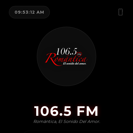
Saltar
al
smartphone
09:53:12 AM
contenido
106.5 FM
Romántica, El Sonido Del Amor.